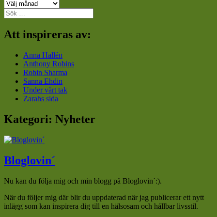
Arkiv
Sök
efter:
Att inspireras av:
Anna Hallén
Anthony Robins
Robin Sharma
Sanna Ehdin
Under vårt tak
Zarahs sida
Kategori:
Nyheter
Bloglovin´
Nu kan du följa mig och min blogg på Bloglovin´:).
När du följer mig där blir du uppdaterad när jag publicerar ett nytt
inlägg som kan inspirera dig till en hälsosam och hållbar livsstil.