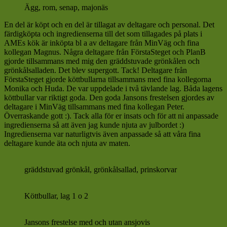
Ägg, rom, senap, majonäs
En del är köpt och en del är tillagat av deltagare och personal. Det
färdigköpta och ingredienserna till det som tillagades på plats i
AMEs kök är inköpta bl a av deltagare från MinVäg och fina
kollegan Magnus. Några deltagare från FörstaSteget och PlanB
gjorde tillsammans med mig den gräddstuvade grönkålen och
grönkålsalladen. Det blev supergott. Tack! Deltagare från
FörstaSteget gjorde köttbullarna tillsammans med fina kollegorna
Monika och Huda. De var uppdelade i två tävlande lag. Båda lagens
köttbullar var riktigt goda. Den goda Jansons frestelsen gjordes av
deltagare i MinVäg tillsammans med fina kollegan Peter.
Överraskande gott :). Tack alla för er insats och för att ni anpassade
ingredienserna så att även jag kunde njuta av julbordet :)
Ingredienserna var naturligtvis även anpassade så att våra fina
deltagare kunde äta och njuta av maten.
gräddstuvad grönkål, grönkålsallad, prinskorvar
Köttbullar, lag 1 o 2
Jansons frestelse med och utan ansjovis