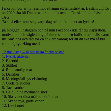
I morgon börjar ny resa mot ett ännu ett fantastiskt år. Bestäm dig för
att 2020 ska bli Ditt bästa år hitintills och att Du ska bli ditt bästa
JAG.
Ta små eller stora steg varje dag och du kommer att lyckas!
på bloggen, Instagram och på min Facebooksida får du inspiration,
motivation och vägledning på din resa mot ett hållbart och hälsosamt
liv. Små tips och råd för en enklare vardag för att du ska må så bra
som möjligt. Häng med!
12 tips / steg – så blir nästa år ditt bästa!
1.
Fysisk aktivitet
2. Egentid
3. Stillhet
4. Ren naturlig mat
5. Dagsljus
6. Meningsfull sysselsättning
7. Goda relationer
8. Tacksamhet
9. Ge till dina medmänniskor
10. Skriv ner dina mål och drömmar
11. Skapa nya, goda vanor
12. Lev i nuet