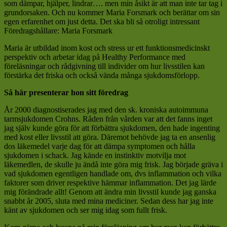
som dämpar, hjälper, lindrar…. men min åsikt är att man inte tar tag i
grundorsaken. Och nu kommer Maria Forsmark och berättar om sin
egen erfarenhet om just detta. Det ska bli så otroligt intressant
Föredragshållare: Maria Forsmark
Maria är utbildad inom kost och stress ur ett funktionsmedicinskt
perspektiv och arbetar idag på Healthy Performance med
föreläsningar och rådgivning till individer om hur livsstilen kan
förstärka det friska och också vända många sjukdomsförlopp.
Så här presenterar hon sitt föredrag
År 2000 diagnostiserades jag med den sk. kroniska autoimmuna
tarmsjukdomen Crohns. Råden från vården var att det fanns inget
jag själv kunde göra för att förbättra sjukdomen, den hade ingenting
med kost eller livsstil att göra. Däremot behövde jag ta en ansenlig
dos läkemedel varje dag för att dämpa symptomen och hålla
sjukdomen i schack. Jag kände en instinktiv motvilja mot
läkemedlen, de skulle ju ändå inte göra mig frisk. Jag började gräva i
vad sjukdomen egentligen handlade om, dvs inflammation och vilka
faktorer som driver respektive hämmar inflammation. Det jag lärde
mig förändrade allt! Genom att ändra min livsstil kunde jag ganska
snabbt år 2005, sluta med mina mediciner. Sedan dess har jag inte
känt av sjukdomen och ser mig idag som fullt frisk.