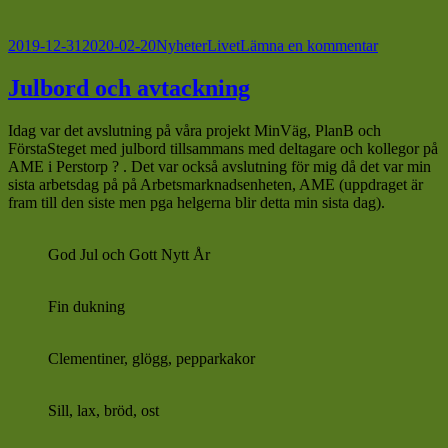
Postat
Kategorier
Taggar
till
2019-12-31
2020-02-20
Nyheter
Livet
Lämna en kommentar
Gott
Nytt
Julbord och avtackning
År
2020
Idag var det avslutning på våra projekt MinVäg, PlanB och
FörstaSteget med julbord tillsammans med deltagare och kollegor på
AME i Perstorp
?
. Det var också avslutning för mig då det var min
sista arbetsdag på på Arbetsmarknadsenheten, AME (uppdraget är
fram till den siste men pga helgerna blir detta min sista dag).
God Jul och Gott Nytt År
Fin dukning
Clementiner, glögg, pepparkakor
Sill, lax, bröd, ost