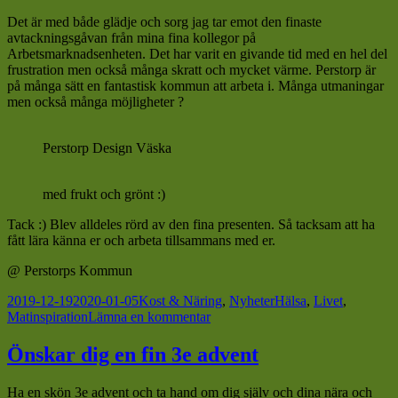
Det är med både glädje och sorg jag tar emot den finaste
avtackningsgåvan från mina fina kollegor på
Arbetsmarknadsenheten. Det har varit en givande tid med en hel del
frustration men också många skratt och mycket värme. Perstorp är
på många sätt en fantastisk kommun att arbeta i. Många utmaningar
men också många möjligheter ?
Perstorp Design Väska
med frukt och grönt :)
Tack :) Blev alldeles rörd av den fina presenten. Så tacksam att ha
fått lära känna er och arbeta tillsammans med er.
@ Perstorps Kommun
Postat
Kategorier
Taggar
2019-12-19
2020-01-05
Kost & Näring
,
Nyheter
Hälsa
,
Livet
,
till
Matinspiration
Lämna en kommentar
Julbord
och
Önskar dig en fin 3e advent
avtackning
Ha en skön 3e advent och ta hand om dig själv och dina nära och