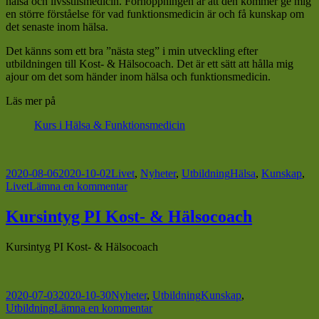
hälsa och livsstilsmedicin. Förhoppningen är att den kommer ge mig
en större förståelse för vad funktionsmedicin är och få kunskap om
det senaste inom hälsa.
Det känns som ett bra ”nästa steg” i min utveckling efter
utbildningen till Kost- & Hälsocoach. Det är ett sätt att hålla mig
ajour om det som händer inom hälsa och funktionsmedicin.
Läs mer på
Kurs i Hälsa & Funktionsmedicin
Postat
Kategorier
Taggar
2020-08-06
2020-10-02
Livet
,
Nyheter
,
Utbildning
Hälsa
,
Kunskap
,
till
Livet
Lämna en kommentar
Kurs
i
Kursintyg PI Kost- & Hälsocoach
funktionsmedicin
Kursintyg PI Kost- & Hälsocoach
Postat
Kategorier
Taggar
2020-07-03
2020-10-30
Nyheter
,
Utbildning
Kunskap
,
till
Utbildning
Lämna en kommentar