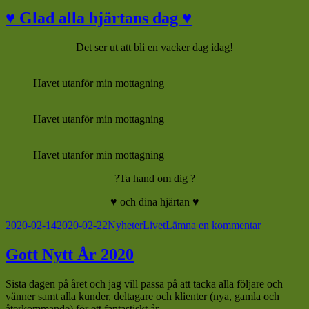
Kursintyg
PI
♥️ Glad alla hjärtans dag ♥️
Kost-
&
Det ser ut att bli en vacker dag idag!
Hälsocoach
Havet utanför min mottagning
Havet utanför min mottagning
Havet utanför min mottagning
?Ta hand om dig ?
♥️ och dina hjärtan ♥️
Postat
Kategorier
Taggar
till
2020-02-14
2020-02-22
Nyheter
Livet
Lämna en kommentar
♥️
Glad
Gott Nytt År 2020
alla
hjärtans
Sista dagen på året och jag vill passa på att tacka alla följare och
dag
vänner samt alla kunder, deltagare och klienter (nya, gamla och
♥️
återkommande) för ett fantastiskt år.