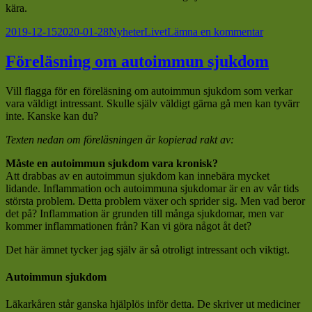
kära.
Postat
Kategorier
Taggar
till
2019-12-15
2020-01-28
Nyheter
Livet
Lämna en kommentar
Önskar
dig
Föreläsning om autoimmun sjukdom
en
fin
Vill flagga för en föreläsning om autoimmun sjukdom som verkar
3e
vara väldigt intressant. Skulle själv väldigt gärna gå men kan tyvärr
advent
inte. Kanske kan du?
Texten nedan om föreläsningen är kopierad rakt av:
Måste en autoimmun sjukdom vara kronisk?
Att drabbas av en autoimmun sjukdom kan innebära mycket
lidande. Inflammation och autoimmuna sjukdomar är en av vår tids
största problem. Detta problem växer och sprider sig. Men vad beror
det på? Inflammation är grunden till många sjukdomar, men var
kommer inflammationen från? Kan vi göra något åt det?
Det här ämnet tycker jag själv är så otroligt intressant och viktigt.
Autoimmun sjukdom
Läkarkåren står ganska hjälplös inför detta. De skriver ut mediciner