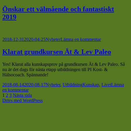
Föreläsning
om
Önskar ett välmående och fantastiskt
autoimmun
2019
sjukdom
Postat
Kategorier
till
2018-12-31
2020-04-25
Nyheter
Lämna en kommentar
Önskar
ett
Klarat grundkursen Ät & Lev Paleo
välmående
och
Yes! Klarat alla kunskapsprov på grundkursen Ät & Lev Paleo.
Så
fantastiskt
nu är det dags för nästa etapp utbildningen till PI Kost- &
2019
Hälsocoach. Spännande!
Postat
Kategorier
Taggar
2018-08-14
2020-08-17
Nyheter
,
Utbildning
Kunskap
,
Livet
Lämna
till
en kommentar
Sidnumrering
Sida
Sida
Sida
Klarat
1
2
3
Nästa sida
grundkursen
Drivs med WordPress
för
Ät
inlägg
&
Lev
Paleo