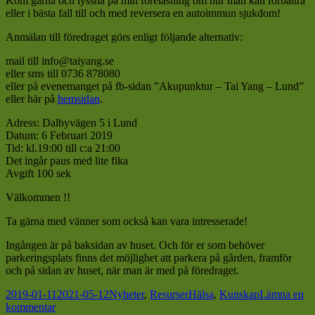
Kom gärna och lyssna på min föreläsning om hur man kan förbättra
eller i bästa fall till och med reversera en autoimmun sjukdom!
Anmälan till föredraget görs enligt följande alternativ:
mail till info@taiyang.se
eller sms till 0736 878080
eller på evenemanget på fb-sidan ”Akupunktur – Tai Yang – Lund”
eller här på
hemsidan
.
Adress: Dalbyvägen 5 i Lund
Datum: 6 Februari 2019
Tid: kl.19:00 till c:a 21:00
Det ingår paus med lite fika
Avgift 100 sek
Välkommen !!
Ta gärna med vänner som också kan vara intresserade!
Ingången är på baksidan av huset. Och för er som behöver
parkeringsplats finns det möjlighet att parkera på gården, framför
och på sidan av huset, när man är med på föredraget.
Postat
Kategorier
Taggar
2019-01-11
2021-05-12
Nyheter
,
Resurser
Hälsa
,
Kunskap
Lämna en
till
kommentar