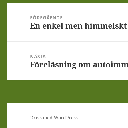
Inläggsnavigering
FÖREGÅENDE
En enkel men himmelskt
Föregående
inlägg:
NÄSTA
Föreläsning om autoim
Nästa
inlägg:
Drivs med WordPress