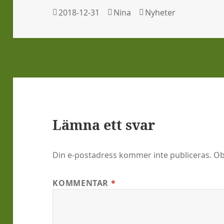
Postat
Författare
Kategorier
2018-12-31
Nina
Nyheter
Lämna ett svar
Din e-postadress kommer inte publiceras.
Ob
KOMMENTAR
*