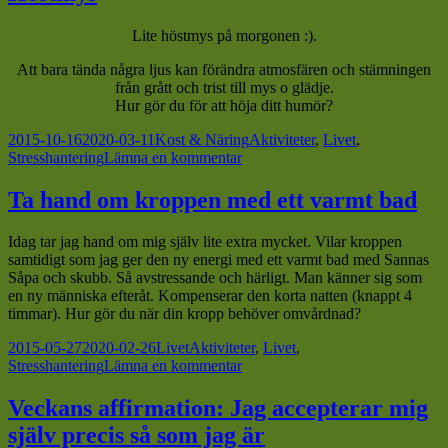
höst
i
Lite höstmys på morgonen
:)
.
luften
Att bara tända några ljus kan förändra atmosfären och stämningen
från grått och trist till mys o glädje.
Hur gör du för att höja ditt humör?
Postat
Kategorier
Taggar
2015-10-16
2020-03-11
Kost & Näring
Aktiviteter
,
Livet
,
till
Stresshantering
Lämna en kommentar
Höstmys
Ta hand om kroppen med ett varmt bad
Idag tar jag hand om mig själv lite extra mycket. Vilar kroppen
samtidigt som jag ger den ny energi med ett varmt bad med Sannas
Såpa och skubb. Så avstressande och härligt. Man känner sig som
en ny människa efteråt. Kompenserar den korta natten (knappt 4
timmar). Hur gör du när din kropp behöver omvårdnad?
Postat
Kategorier
Taggar
2015-05-27
2020-02-26
Livet
Aktiviteter
,
Livet
,
till
Stresshantering
Lämna en kommentar
Ta
hand
Veckans affirmation: Jag accepterar mig
om
själv precis så som jag är
kroppen