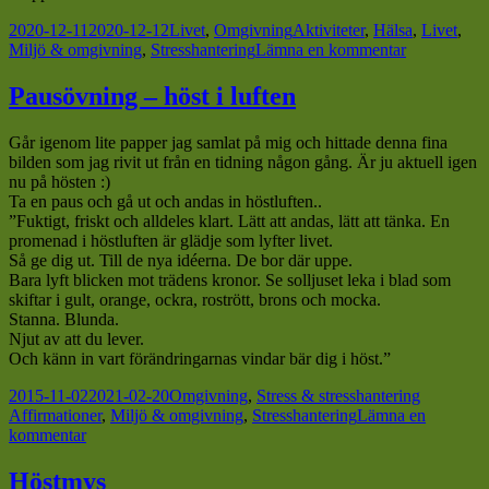
Postat
Kategorier
Taggar
2020-12-11
2020-12-12
Livet
,
Omgivning
Aktiviteter
,
Hälsa
,
Livet
,
till
Miljö & omgivning
,
Stresshantering
Lämna en kommentar
Avkoppling
med
Pausövning – höst i luften
ett
varmt
Går igenom lite papper jag samlat på mig och hittade denna fina
bad
bilden som jag rivit ut från en tidning någon gång. Är ju aktuell igen
nu på hösten
:)
Ta en paus och gå ut och andas in höstluften..
”Fuktigt, friskt och alldeles klart. Lätt att andas, lätt att tänka. En
promenad i höstluften är glädje som lyfter livet.
Så ge dig ut. Till de nya idéerna. De bor där uppe.
Bara lyft blicken mot trädens kronor. Se solljuset leka i blad som
skiftar i gult, orange, ockra, rostrött,
brons och mocka.
Stanna. Blunda.
Njut av att du lever.
Och känn in vart förändringarnas vindar bär dig i höst.”
Postat
Kategorier
Taggar
2015-11-02
2021-02-20
Omgivning
,
Stress & stresshantering
Affirmationer
,
Miljö & omgivning
,
Stresshantering
Lämna en
till
kommentar
Pausövning
–
Höstmys