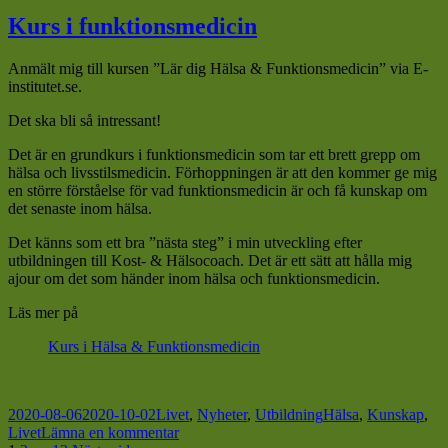
Ny
leverans
Kurs i funktionsmedicin
av
produkter
Anmält mig till kursen ”Lär dig Hälsa & Funktionsmedicin” via E-
från
institutet.se.
Matsmart
Det ska bli så intressant!
Det är en grundkurs i funktionsmedicin som tar ett brett grepp om
hälsa och livsstilsmedicin. Förhoppningen är att den kommer ge mig
en större förståelse för vad funktionsmedicin är och få kunskap om
det senaste inom hälsa.
Det känns som ett bra ”nästa steg” i min utveckling efter
utbildningen till Kost- & Hälsocoach. Det är ett sätt att hålla mig
ajour om det som händer inom hälsa och funktionsmedicin.
Läs mer på
Kurs i Hälsa & Funktionsmedicin
Postat
Kategorier
Taggar
2020-08-06
2020-10-02
Livet
,
Nyheter
,
Utbildning
Hälsa
,
Kunskap
,
till
Livet
Lämna en kommentar