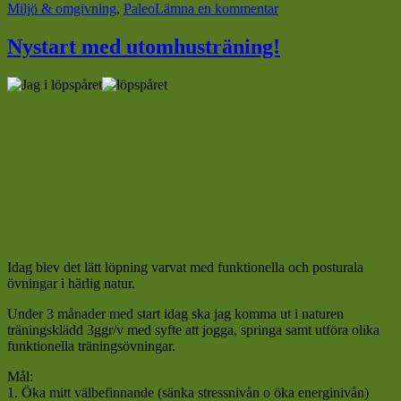
till
Miljö & omgivning
,
Paleo
Lämna en kommentar
Kalops
Nystart med utomhusträning!
Idag blev det lätt löpning varvat med funktionella och posturala
övningar i härlig natur.
Under 3 månader med start idag ska jag komma ut i naturen
träningsklädd 3ggr/v med syfte att jogga, springa samt utföra olika
funktionella träningsövningar.
Mål:
1. Öka mitt välbefinnande (sänka stressnivån o öka energinivån)