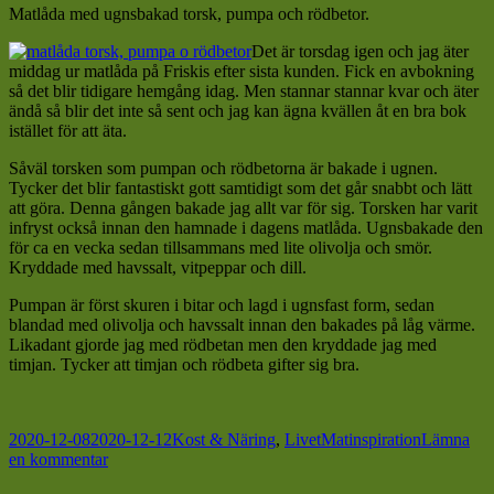
vintern
Matlåda med ugnsbakad torsk, pumpa och rödbetor.
Det är torsdag igen och jag äter
middag ur matlåda på Friskis efter sista kunden. Fick en avbokning
så det blir tidigare hemgång idag. Men stannar stannar kvar och äter
ändå så blir det inte så sent och jag kan ägna kvällen åt en bra bok
istället för att äta.
Såväl torsken som pumpan och rödbetorna är bakade i ugnen.
Tycker det blir fantastiskt gott samtidigt som det går snabbt och lätt
att göra. Denna gången bakade jag allt var för sig. Torsken har varit
infryst också innan den hamnade i dagens matlåda. Ugnsbakade den
för ca en vecka sedan tillsammans med lite olivolja och smör.
Kryddade med havssalt, vitpeppar och dill.
Pumpan är först skuren i bitar och lagd i ugnsfast form, sedan
blandad med olivolja och havssalt innan den bakades på låg värme.
Likadant gjorde jag med rödbetan men den kryddade jag med
timjan. Tycker att timjan och rödbeta gifter sig bra.
Postat
Kategorier
Taggar
2020-12-08
2020-12-12
Kost & Näring
,
Livet
Matinspiration
Lämna
till
en kommentar
Ugnsbakad