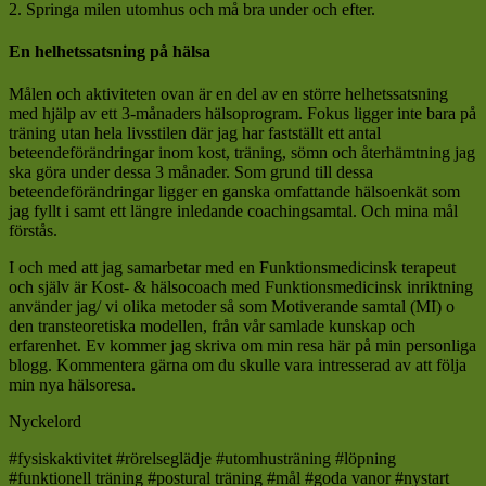
2. Springa milen utomhus och må bra under och efter.
En helhetssatsning på hälsa
Målen och aktiviteten ovan är en del av en större helhetssatsning
med hjälp av ett 3-månaders hälsoprogram. Fokus ligger inte bara på
träning utan hela livsstilen där jag har fastställt ett antal
beteendeförändringar inom kost, träning, sömn och återhämtning jag
ska göra under dessa 3 månader. Som grund till dessa
beteendeförändringar ligger en ganska omfattande hälsoenkät som
jag fyllt i samt ett längre inledande coachingsamtal. Och mina mål
förstås.
I och med att jag samarbetar med en Funktionsmedicinsk terapeut
och själv är Kost- & hälsocoach med Funktionsmedicinsk inriktning
använder jag/ vi olika metoder så som Motiverande samtal (MI) o
den transteoretiska modellen, från vår samlade kunskap och
erfarenhet. Ev kommer jag skriva om min resa här på min personliga
blogg. Kommentera gärna om du skulle vara intresserad av att följa
min nya hälsoresa.
Nyckelord
#fysiskaktivitet #rörelseglädje #utomhusträning #löpning
#funktionell träning #postural träning #mål #goda vanor #nystart