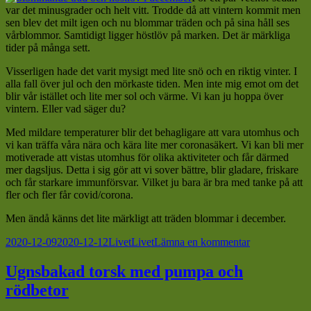
var det minusgrader och helt vitt. Trodde då att vintern kommit men
sen blev det milt igen och nu blommar träden och på sina håll ses
vårblommor. Samtidigt ligger höstlöv på marken. Det är märkliga
tider på många sett.
Visserligen hade det varit mysigt med lite snö och en riktig vinter. I
alla fall över jul och den mörkaste tiden. Men inte mig emot om det
blir vår istället och lite mer sol och värme. Vi kan ju hoppa över
vintern. Eller vad säger du?
Med mildare temperaturer blir det behagligare att vara utomhus och
vi kan träffa våra nära och kära lite mer coronasäkert. Vi kan bli mer
motiverade att vistas utomhus för olika aktiviteter och får därmed
mer dagsljus. Detta i sig gör att vi sover bättre, blir gladare, friskare
och får starkare immunförsvar. Vilket ju bara är bra med tanke på att
fler och fler får covid/corona.
Men ändå känns det lite märkligt att träden blommar i december.
Postat
Kategorier
Taggar
till
2020-12-09
2020-12-12
Livet
Livet
Lämna en kommentar
Höstlöv
och
Ugnsbakad torsk med pumpa och
vårblommor
rödbetor
mitt
i