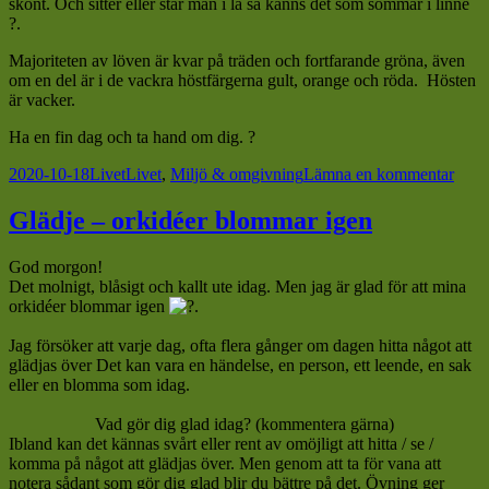
skönt. Och sitter eller står man i lä så känns det som sommar i linne
?.
Majoriteten av löven är kvar på träden och fortfarande gröna, även
om en del är i de vackra höstfärgerna gult, orange och röda. Hösten
är vacker.
Ha en fin dag och ta hand om dig. ?
Postat
Kategorier
Taggar
till
2020-10-18
Livet
Livet
,
Miljö & omgivning
Lämna en kommentar
Höst
i
Glädje – orkidéer blommar igen
norr
och
God morgon!
söde
Det molnigt, blåsigt och kallt ute idag. Men jag är glad för att mina
orkidéer blommar igen
.
Jag försöker att varje dag, ofta flera gånger om dagen hitta något att
glädjas över Det kan vara en händelse, en person, ett leende, en sak
eller en blomma som idag.
Vad gör dig glad idag? (kommentera gärna)
Ibland kan det kännas svårt eller rent av omöjligt att hitta / se /
komma på något att glädjas över. Men genom att ta för vana att
notera sådant som gör dig glad blir du bättre på det. Övning ger