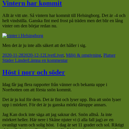
torsk
Vintern har kommit
med
pumpa
Allt är vitt ute. Så vintern har kommit till Helsingborg. Det är -4 och
och
helt vindstilla. Ganska fint med frost på träden men det blir en lång
rödbetor
vinter om den börjar redan nu.
Men det är ju inte alls säkert att det håller i sig.
Postat
Kategorier
Taggar
2020-11-28
2020-12-12
Livet
Livet
,
Miljö & omgivning
,
Platser
till
Städer Länder
Lämna en kommentar
Vintern
har
Höst i norr och söder
kommit
Idag får jag flera rapporter från vänner och bekanta uppe i
Norrbotten om att första snön kommit.
Det är ju kul för dem. Det är fint och lyser upp. Bra att snön lyaer
upp i mörkret. För det är ju ganska mörkt däruppe annars.
Jag Kan dock inte säga att jag saknar det. Snön alltså. Ja inte
mörkret heller. Här nere i Skåne njuter vi (i alla fall jag) av en
ovanligt varm och solig höst. I dag är set 11 grader och sol. Riktigt