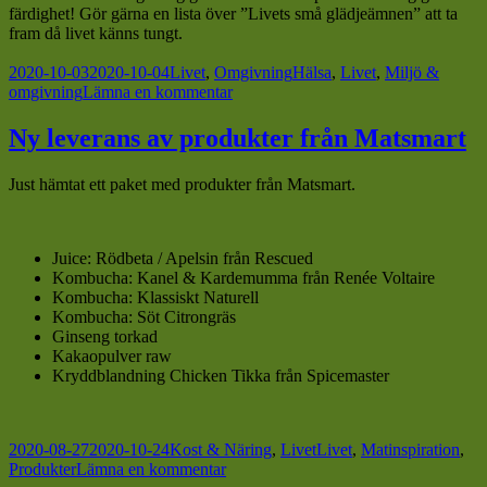
färdighet! Gör gärna en lista över ”Livets små glädjeämnen” att ta
fram då livet känns tungt.
Postat
Kategorier
Taggar
2020-10-03
2020-10-04
Livet
,
Omgivning
Hälsa
,
Livet
,
Miljö &
till
omgivning
Lämna en kommentar
Glädje
–
Ny leverans av produkter från Matsmart
orkidéer
blommar
Just hämtat ett paket med produkter från Matsmart.
igen
Juice: Rödbeta / Apelsin från Rescued
Kombucha: Kanel & Kardemumma från Renée Voltaire
Kombucha: Klassiskt Naturell
Kombucha: Söt Citrongräs
Ginseng torkad
Kakaopulver raw
Kryddblandning Chicken Tikka från Spicemaster
Postat
Kategorier
Taggar
2020-08-27
2020-10-24
Kost & Näring
,
Livet
Livet
,
Matinspiration
,
till
Produkter
Lämna en kommentar