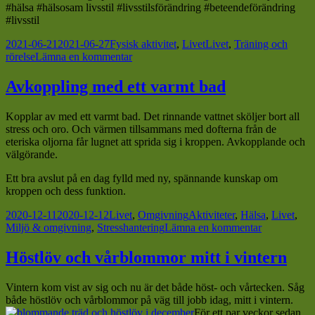
#hälsa #hälsosam livsstil #livsstilsförändring #beteendeförändring
#livsstil
Postat
Kategorier
Taggar
2021-06-21
2021-06-27
Fysisk aktivitet
,
Livet
Livet
,
Träning och
till
rörelse
Lämna en kommentar
Nystart
med
Avkoppling med ett varmt bad
utomhusträning!
Kopplar av med ett varmt bad. Det rinnande vattnet sköljer bort all
stress och oro. Och värmen tillsammans med dofterna från de
eteriska oljorna får lugnet att sprida sig i kroppen. Avkopplande och
välgörande.
Ett bra avslut på en dag fylld med ny, spännande kunskap om
kroppen och dess funktion.
Postat
Kategorier
Taggar
2020-12-11
2020-12-12
Livet
,
Omgivning
Aktiviteter
,
Hälsa
,
Livet
,
till
Miljö & omgivning
,
Stresshantering
Lämna en kommentar
Avkoppling
med
Höstlöv och vårblommor mitt i vintern
ett
varmt
Vintern kom vist av sig och nu är det både höst- och vårtecken. Såg
bad
både höstlöv och vårblommor på väg till jobb idag, mitt i vintern.
För ett par veckor sedan