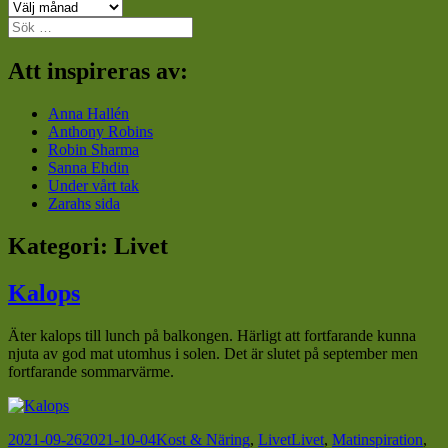
Arkiv
Sök
efter:
Att inspireras av:
Anna Hallén
Anthony Robins
Robin Sharma
Sanna Ehdin
Under vårt tak
Zarahs sida
Kategori:
Livet
Kalops
Äter kalops till lunch på balkongen. Härligt att fortfarande kunna
njuta av god mat utomhus i solen. Det är slutet på september men
fortfarande sommarvärme.
Postat
Kategorier
Taggar
2021-09-26
2021-10-04
Kost & Näring
,
Livet
Livet
,
Matinspiration
,