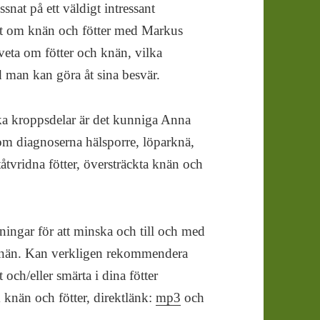
ssnat på ett väldigt intressant
t om knän och fötter med Markus
veta om fötter och knän, vilka
 man kan göra åt sina besvär.
ka kroppsdelar är det kunniga Anna
om diagnoserna hälsporre, löparknä,
tvridna fötter, översträckta knän och
ningar för att minska och till och med
 knän. Kan verkligen rekommendera
och/eller smärta i dina fötter
 knän och fötter, direktlänk:
mp3
och