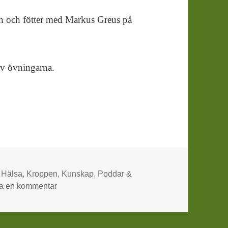
 och fötter med Markus Greus på
av övningarna.
Taggar
Hälsa
,
Kroppen
,
Kunskap
,
Poddar &
till Poddavsnitt om knän och fötter
a en kommentar