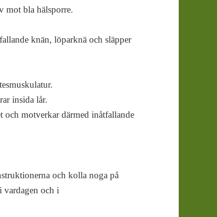
iv mot bla hälsporre.
fallande knän, löparknä och släpper
ätesmuskulatur.
rar insida lår.
et och motverkar därmed inåtfallande
instruktionerna och kolla noga på
i vardagen och i