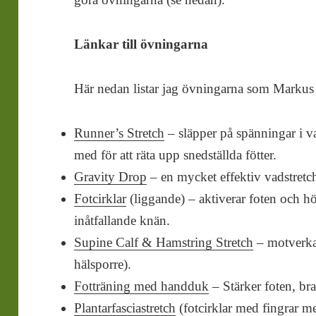
Länkar till övningarna
Här nedan listar jag övningarna som Markus t
Runner’s Stretch
– släpper på spänningar i va
med för att räta upp snedställda fötter.
Gravity Drop
– en mycket effektiv vadstretc
Fotcirklar
(liggande) – aktiverar foten och hö
inåtfallande knän.
Supine Calf & Hamstring Stretch
– motverkar
hälsporre).
Fotträning med handduk
– Stärker foten, bra
Plantarfasciastretch
(fotcirklar med fingrar m