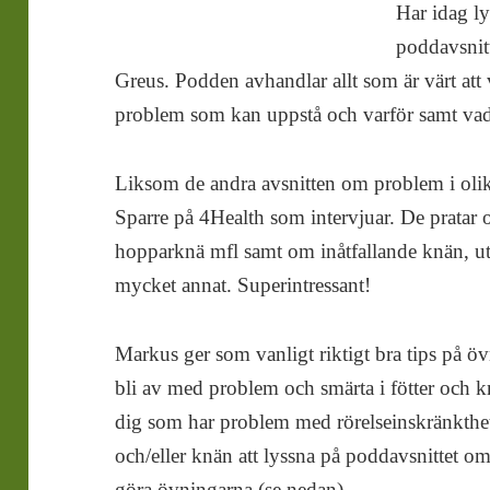
Har idag ly
poddavsnit
Greus. Podden avhandlar allt som är värt att 
problem som kan uppstå och varför samt vad
Liksom de andra avsnitten om problem i oli
Sparre på 4Health som intervjuar. De pratar 
hopparknä mfl samt om inåtfallande knän, utå
mycket annat. Superintressant!
Markus ger som vanligt riktigt bra tips på öv
bli av med problem och smärta i fötter och
dig som har problem med rörelseinskränkthet 
och/eller knän att lyssna på poddavsnittet om
göra övningarna (se nedan).