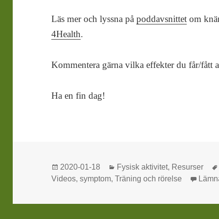
Läs mer och lyssna på
poddavsnittet
om knän
4Health
.
Kommentera gärna vilka effekter du får/fått 
Ha en fin dag!
Postat
Kategorier
2020-01-18
Fysisk aktivitet
,
Resurser
Videos
,
symptom
,
Träning och rörelse
Lämn