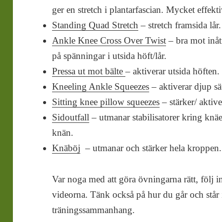
ger en stretch i plantarfascian. Mycket effekt
Standing Quad Stretch
– stretch framsida lår.
Ankle Knee Cross Over Twist
– bra mot inåt
på spänningar i utsida höft/lår.
Pressa ut mot bälte
– aktiverar utsida höften.
Kneeling Ankle Squeezes
– aktiverar djup s
Sitting knee pillow squeezes
– stärker/ aktive
Sidoutfall
– utmanar stabilisatorer kring knä
knän.
Knäböj
– utmanar och stärker hela kroppen.
Var noga med att göra övningarna rätt, följ 
videorna. Tänk också på hur du går och står 
träningssammanhang.