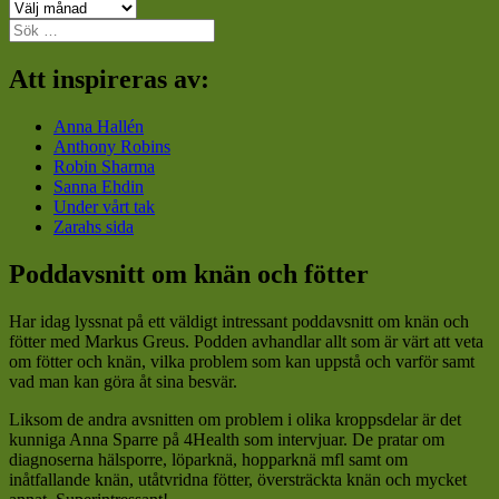
Arkiv
Sök
efter:
Att inspireras av:
Anna Hallén
Anthony Robins
Robin Sharma
Sanna Ehdin
Under vårt tak
Zarahs sida
Poddavsnitt om knän och fötter
Har idag lyssnat på ett väldigt intressant poddavsnitt om knän och
fötter med Markus Greus. Podden avhandlar allt som är värt att veta
om fötter och knän, vilka problem som kan uppstå och varför samt
vad man kan göra åt sina besvär.
Liksom de andra avsnitten om problem i olika kroppsdelar är det
kunniga Anna Sparre på 4Health som intervjuar. De pratar om
diagnoserna hälsporre, löparknä, hopparknä mfl samt om
inåtfallande knän, utåtvridna fötter, översträckta knän och mycket