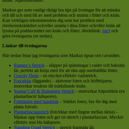
annat. Superintressant!
Markus ger som vanligt riktigt bra tips på övningar för att minska
och till och med bli av med problem och smärta i fötter och knän.
Kan verkligen rekommendera dig som har problem med
rörelseinskränkthet och/eller smärta i dina fötter och/eller knän att
lyssna på poddavsnittet om knän och fötter, direktlänk:
mp3
och
göra övningarna (se nedan).
Länkar till övningarna
Här nedan listar jag övningarna som Markus tipsar om i avsnittet.
Runner’s Stretch
– släpper på spänningar i vader och baksida
lår, perfekt att börja med för att räta upp snedställda fötter.
Gravity Drop
– en mycket effektiv vadstretch.
Fotcirklar
(liggande) – aktiverar foten och höftböjaren,
motverkar tendens till inåtfallande knän.
Supine Calf & Hamstring Stretch
– motverkar fotproblem (ex
plantarfascit/ hälsporre).
Fotträning med handduk
– Stärker foten, bra för dig med
platta fotvalv.
Plantarfasciastretch
(fotcirklar med fingrar mellan tårna) –
Mjukar upp foten och ger en stretch i plantarfascian. Mycket
effektiv mot bla hälsporre.
Standing Quad Stretch
– stretch framsida lår.