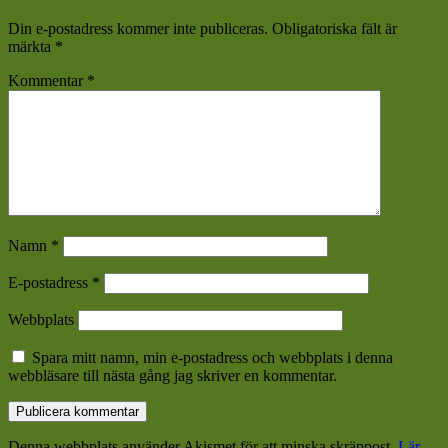
Din e-postadress kommer inte publiceras.
Obligatoriska fält är
märkta
*
Kommentar
*
Namn
*
E-postadress
*
Webbplats
Spara mitt namn, min e-postadress och webbplats i denna
webbläsare till nästa gång jag skriver en kommentar.
Denna webbplats använder Akismet för att minska skräppost.
Lär