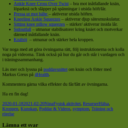
Ankle Knee Cross Over Twist
– bra mot inåtfallande knän,
löparknä och släpper på spänningar i utsida höft/lår.
Pressa ut mot bälte
– aktiverar utsida höften.
Kneeling Ankle Squeezes
– aktiverar djup sätesmuskulatur.
Sitting knee pillow squeezes
– stärker/ aktiverar insida lår.
Sidoutfall
– utmanar stabilisatorer kring knäet och motverkar
därmed inåtfallande knän.
Knäböj
– utmanar och stärker hela kroppen.
Var noga med att göra övningarna rätt, följ instruktionerna och kolla
noga på videorna. Tänk också på hur du går och står i vardagen och
i träningssammanhang.
Läs mer och lyssna på
poddavsnittet
om knän och fötter med
Markus Greus på
4Health
.
Kommentera gärna vilka effekter du får/fått av övningarna.
Ha en fin dag!
Postat
Författare
Kategorier
Taggar
2020-01-18
2021-02-20
Nina
Fysisk aktivitet
,
Resurser
Hälsa
,
Kroppen
,
Kunskap
,
Poddar & Videos
,
symptom
,
Träning och
rörelse
Lämna ett svar