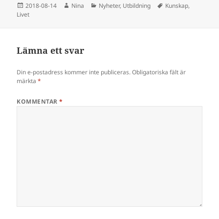
Postat
Författare
Kategorier
Taggar
2018-08-14
Nina
Nyheter
,
Utbildning
Kunskap
,
Livet
Lämna ett svar
Din e-postadress kommer inte publiceras.
Obligatoriska fält är
märkta
*
KOMMENTAR
*