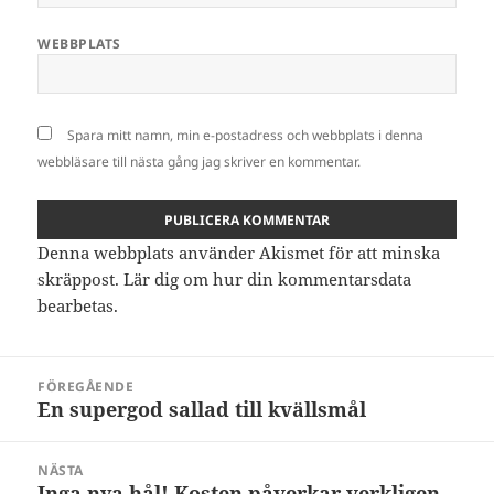
WEBBPLATS
Spara mitt namn, min e-postadress och webbplats i denna
webbläsare till nästa gång jag skriver en kommentar.
Denna webbplats använder Akismet för att minska
skräppost.
Lär dig om hur din kommentarsdata
bearbetas
.
Inläggsnavigering
FÖREGÅENDE
En supergod sallad till kvällsmål
Föregående
inlägg:
NÄSTA
Inga nya hål! Kosten påverkar verkligen
Nästa