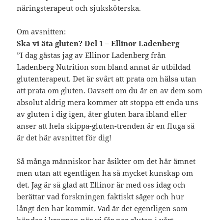
näringsterapeut och sjuksköterska.
Om avsnitten:
Ska vi äta gluten? Del 1 – Ellinor Ladenberg
”I dag gästas jag av Ellinor Ladenberg från
Ladenberg Nutrition som bland annat är utbildad
glutenterapeut. Det är svårt att prata om hälsa utan
att prata om gluten. Oavsett om du är en av dem som
absolut aldrig mera kommer att stoppa ett enda uns
av gluten i dig igen, äter gluten bara ibland eller
anser att hela skippa-gluten-trenden är en fluga så
är det här avsnittet för dig!
Så många människor har åsikter om det här ämnet
men utan att egentligen ha så mycket kunskap om
det. Jag är så glad att Ellinor är med oss idag och
berättar vad forskningen faktiskt säger och hur
långt den har kommit. Vad är det egentligen som
händer i kroppen när vi får ner gluten i vårt