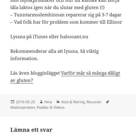
tåla laktos igen när du slutar med gluten (!)
– Tunntarmsslemhinnan reparerar sig på 3-7 dagar
– Vad folk har för problem som kommer till Ellinor
Lyssna på iTunes eller halsosant.nu
Rekommenderar alla att lyssna. Så viktig
information.
Läs även blogginlägget
Varför mår så många dåligt
av gluten?
Postat
Författare
Kategorier
Taggar
2016-05-25
Nina
Kost & Näring
,
Resurser
Matinspiration
,
Poddar & Videos
Lämna ett svar