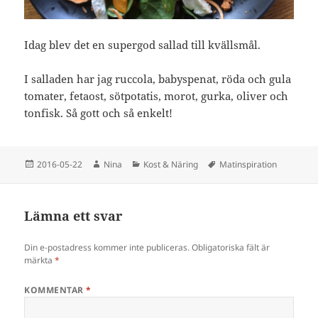
Idag blev det en supergod sallad till kvällsmål.
I salladen har jag ruccola, babyspenat, röda och gula
tomater, fetaost, sötpotatis, morot, gurka, oliver och
tonfisk. Så gott och så enkelt!
Postat
Författare
Kategorier
Taggar
2016-05-22
Nina
Kost & Näring
Matinspiration
Lämna ett svar
Din e-postadress kommer inte publiceras.
Obligatoriska fält är
märkta
*
KOMMENTAR
*