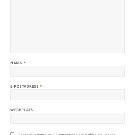
NAMN
*
E-POSTADRESS
*
WEBBPLATS
Spara mitt namn, min e-postadress och webbplats i denna