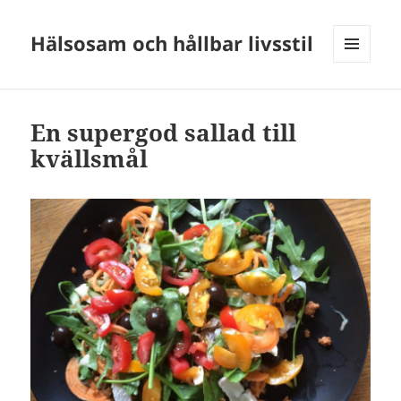
Hälsosam och hållbar livsstil
MENY
OCH
WIDGETS
En supergod sallad till
kvällsmål