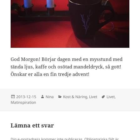
God Morgon! Börjar dagen med en mysstund med
tända ljus, kaffe och osötad mandeldryck, så gott!
Önskar er alla en fin tredje advent!
Postat
Författare
Kategorier
Taggar
2013-12-15
Nina
Kost & Näring
,
Livet
Livet
,
Matinspiration
Lämna ett svar
Din e-postadress kommer inte publiceras.
Obligatoriska fält är