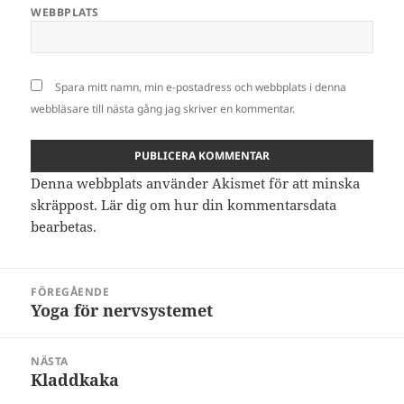
WEBBPLATS
Spara mitt namn, min e-postadress och webbplats i denna
webbläsare till nästa gång jag skriver en kommentar.
Denna webbplats använder Akismet för att minska
skräppost.
Lär dig om hur din kommentarsdata
bearbetas
.
Inläggsnavigering
FÖREGÅENDE
Yoga för nervsystemet
Föregående
inlägg:
NÄSTA
Kladdkaka
Nästa
inlägg: