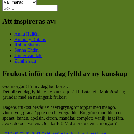
Arkiv
Sök
efter:
Att inspireras av:
Anna Hallén
Anthony Robins
Robin Sharma
Sanna Ehdin
Under vårt tak
Zarahs sida
Frukost inför en dag fylld av ny kunskap
Godmorgon! En ny dag har börjat.
Det blir en dag fylld av ny kunskap på Hälsoteket i Malmö så jag
grundar med en näringsrik frukost.
Dagens frukost består av havregrynsgröt toppat med mango,
vindruvor, granatäpple och havregrädde. En grön smoothie med
spenat, banan, apelsin, citron, mandlar, complete vanilj, ingefära,
avokado och vatten. Och kaffe!! Vad äter du denna morgon?
Postat
Författare
Kategorier
Taggar
2017-09-02
2020-02-03
Nina
Kost & Näring
,
Livet
Livet
,