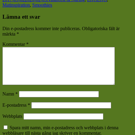
Matinspiration
,
Smoothies
Lämna ett svar
Din e-postadress kommer inte publiceras.
Obligatoriska fält är
märkta
*
Kommentar
*
Namn
*
E-postadress
*
Webbplats
Spara mitt namn, min e-postadress och webbplats i denna
webbläsare till nästa gång jag skriver en kommentar.