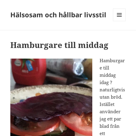
Hälsosam och hållbar livsstil
MENY
OCH
WIDGETS
Hamburgare till middag
Hamburgar
e till
middag
idag
?
naturligtvis
utan bröd.
Istället
använder
jag ett par
blad från
ett