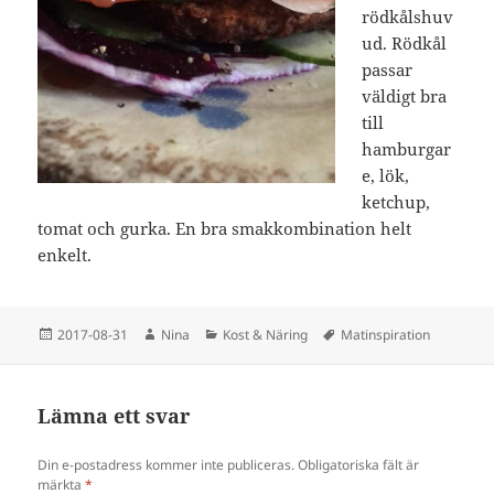
rödkålshuv
ud. Rödkål
passar
väldigt bra
till
hamburgar
e, lök,
ketchup,
tomat och gurka. En bra smakkombination helt
enkelt.
Postat
Författare
Kategorier
Taggar
2017-08-31
Nina
Kost & Näring
Matinspiration
Lämna ett svar
Din e-postadress kommer inte publiceras.
Obligatoriska fält är
märkta
*