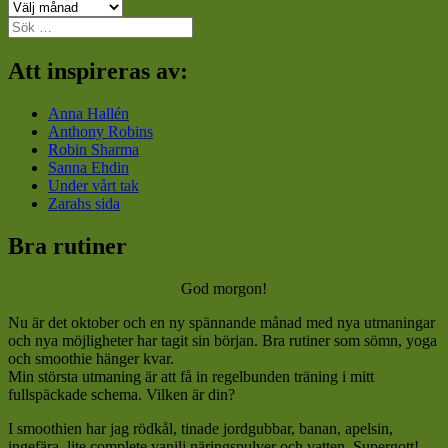
Arkiv
Sök
efter:
Att inspireras av:
Anna Hallén
Anthony Robins
Robin Sharma
Sanna Ehdin
Under vårt tak
Zarahs sida
Bra rutiner
God morgon!
Nu är det oktober och en ny spännande månad med nya utmaningar
och nya möjligheter har tagit sin början. Bra rutiner som sömn, yoga
och smoothie hänger kvar.
Min största utmaning är att få in regelbunden träning i mitt
fullspäckade schema. Vilken är din?
I smoothien har jag rödkål, tinade jordgubbar, banan, apelsin,
ingefära, lite complete vanilj näringspulver och vatten. Supergott!