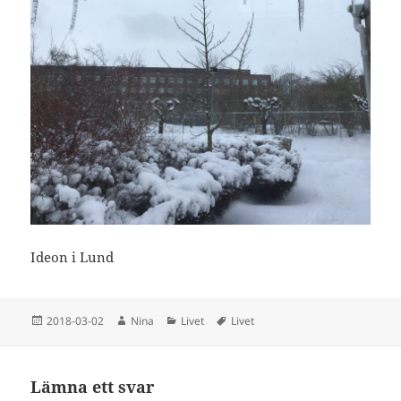
Ideon i Lund
Postat
Författare
Kategorier
Taggar
2018-03-02
Nina
Livet
Livet
Lämna ett svar