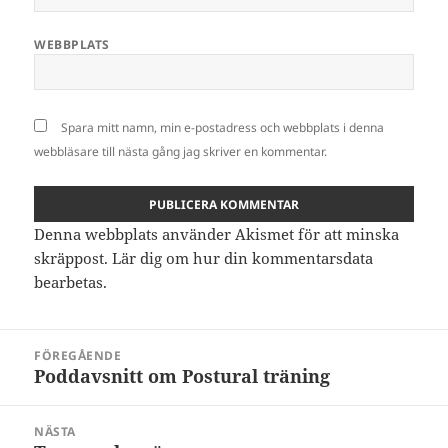
WEBBPLATS
Spara mitt namn, min e-postadress och webbplats i denna
webbläsare till nästa gång jag skriver en kommentar.
Denna webbplats använder Akismet för att minska
skräppost.
Lär dig om hur din kommentarsdata
bearbetas
.
Inläggsnavigering
FÖREGÅENDE
Poddavsnitt om Postural träning
Föregående
inlägg:
NÄSTA