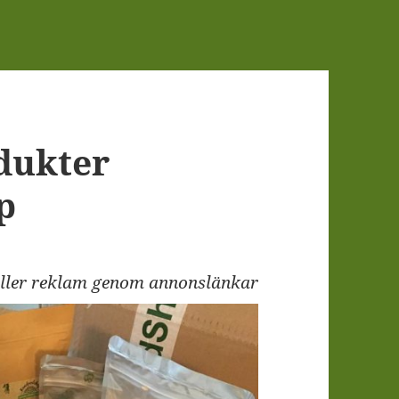
dukter
p
åller reklam genom annonslänkar