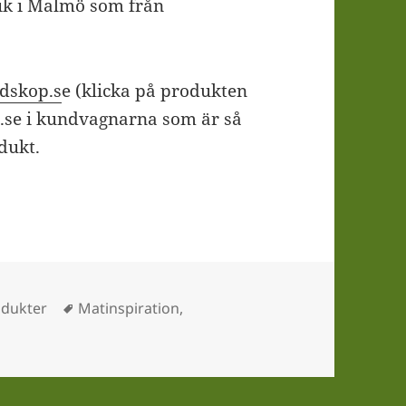
ik i Malmö som från
dskop.s
e (klicka på produkten
e.se i kundvagnarna som är så
odukt.
Taggar
odukter
Matinspiration
,