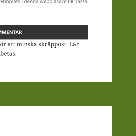
bbplats i denna webbläsare till nästa
ör att minska skräppost.
Lär
betas
.