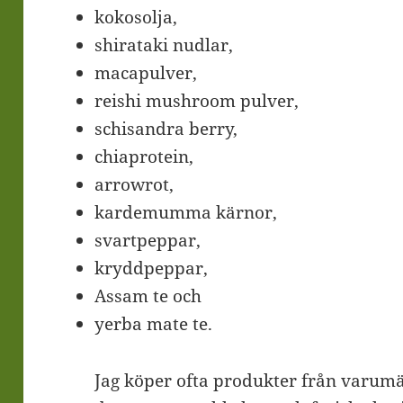
kokosolja
,
shirataki
nudlar,
macapulver
,
reishi mushroom pulver
,
schisandra berry
,
chiaprotein
,
arrowrot
,
kardemumma kärnor
,
svartpeppar
,
kryddpeppar
,
Assam
te och
yerba mate
te.
Jag köper ofta produkter från varum