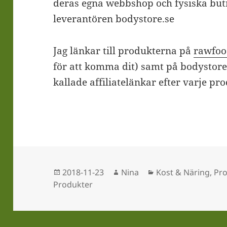
deras egna webbshop och fysiska but
leverantören bodystore.se
Jag länkar till produkterna på
rawfoo
för att komma dit) samt på bodystor
kallade affiliatelänkar efter varje pr
Postat
Författare
Kategorier
2018-11-23
Nina
Kost & Näring
,
Pr
Produkter