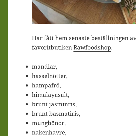
Har fått hem senaste beställningen 
favoritbutiken
Rawfoodshop
.
mandlar
,
hasselnötter
,
hampafrö
,
himalayasalt
,
brunt
jasminris
,
brunt
basmatiris
,
mungbönor
,
nakenhavre
,