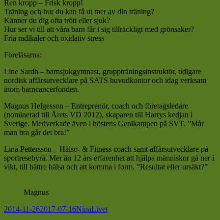
Ren kropp – Frisk kropp!
Träning och hur du kan få ut mer av din träning?
Känner du dig ofta trött eller sjuk?
Hur ser vi till att våra barn får i sig tillräckligt med grönsaker?
Fria radikaler och oxidativ stress
Föreläsarna:
Line Sardh – barnsjukgymnast, gruppträningsinstruktör, tidigare
nordisk affärsutvecklare på SATS huvudkontor och idag verksam
inom barncancerfonden.
Magnus Helgesson – Entreprenör, coach och företagsledare
(nominerad till Årets VD 2012), skaparen till Harrys kedjan i
Sverige. Medverkade även i höstens Genikampen på SVT. ”Mår
man bra går det bra!”
Lina Pettersson – Hälso- & Fitness coach samt affärsutvecklare på
sportresebyrå. Mer än 12 års erfarenhet att hjälpa människor gå ner i
vikt, till bättre hälsa och att komma i form. ”Resultat eller ursäkt?”
Magnus
Postat
Författare
Kategorier
2014-11-26
2017-07-16
Nina
Livet