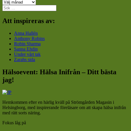
Arkiv
Sök
efter:
Att inspireras av:
Anna Hallén
Anthony Robins
Robin Sharma
Sanna Ehdin
Under vårt tak
Zarahs sida
Hälsoevent: Hälsa Inifrån – Ditt bästa
jag!
Hemkommen efter en härlig kväll på Strömgården Magasin i
Helsingborg, med inspirerande föreläsare om att skapa hälsa inifrån
med rätt sorts näring.
Fokus låg på