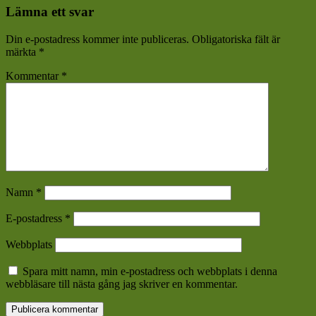
Lämna ett svar
Din e-postadress kommer inte publiceras.
Obligatoriska fält är
märkta
*
Kommentar
*
Namn
*
E-postadress
*
Webbplats
Spara mitt namn, min e-postadress och webbplats i denna
webbläsare till nästa gång jag skriver en kommentar.