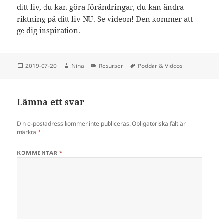
ditt liv, du kan göra förändringar, du kan ändra
riktning på ditt liv NU. Se videon! Den kommer att
ge dig inspiration.
Postat
Författare
Kategorier
Taggar
2019-07-20
Nina
Resurser
Poddar & Videos
Lämna ett svar
Din e-postadress kommer inte publiceras.
Obligatoriska fält är
märkta
*
KOMMENTAR
*