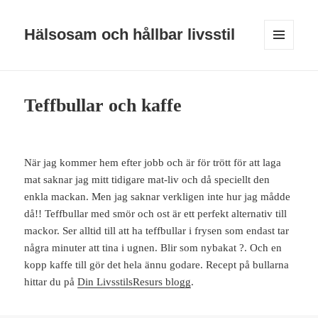
Hälsosam och hållbar livsstil
MENY
OCH
WIDGETS
Teffbullar och kaffe
När jag kommer hem efter jobb och är för trött för att laga
mat saknar jag mitt tidigare mat-liv och då speciellt den
enkla mackan. Men jag saknar verkligen inte hur jag mådde
då!! Teffbullar med smör och ost är ett perfekt alternativ till
mackor. Ser alltid till att ha teffbullar i frysen som endast tar
några minuter att tina i ugnen. Blir som nybakat
?
. Och en
kopp kaffe till gör det hela ännu godare. Recept på bullarna
hittar du på
Din LivsstilsResurs blogg
.