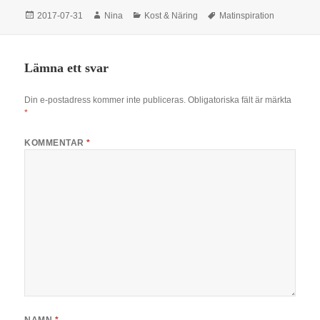
Postat
Författare
Kategorier
Taggar
2017-07-31
Nina
Kost & Näring
Matinspiration
Lämna ett svar
Din e-postadress kommer inte publiceras.
Obligatoriska fält är märkta
*
KOMMENTAR
*
NAMN
*