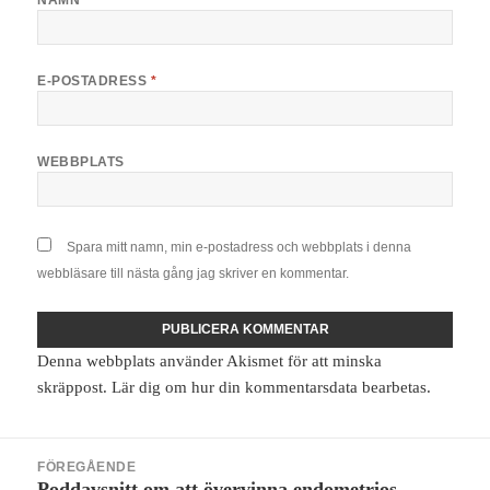
E-POSTADRESS
*
WEBBPLATS
Spara mitt namn, min e-postadress och webbplats i denna
webbläsare till nästa gång jag skriver en kommentar.
Denna webbplats använder Akismet för att minska
skräppost.
Lär dig om hur din kommentarsdata bearbetas
.
Inläggsnavigering
FÖREGÅENDE
Poddavsnitt om att övervinna endometrios
Föregående