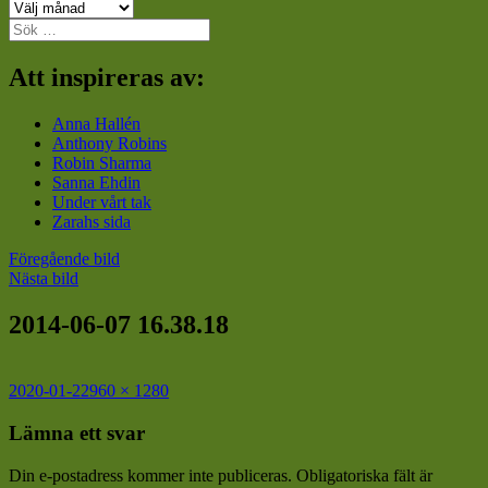
Arkiv
Sök
efter:
Att inspireras av:
Anna Hallén
Anthony Robins
Robin Sharma
Sanna Ehdin
Under vårt tak
Zarahs sida
Föregående bild
Nästa bild
2014-06-07 16.38.18
Postat
Full
2020-01-22
960 × 1280
storlek
Lämna ett svar
Din e-postadress kommer inte publiceras.
Obligatoriska fält är