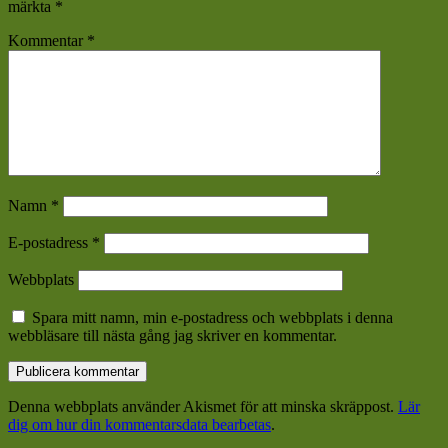
märkta
*
Kommentar
*
Namn
*
E-postadress
*
Webbplats
Spara mitt namn, min e-postadress och webbplats i denna
webbläsare till nästa gång jag skriver en kommentar.
Denna webbplats använder Akismet för att minska skräppost.
Lär
dig om hur din kommentarsdata bearbetas
.