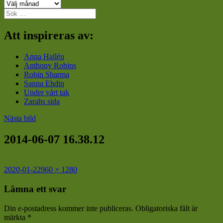
Arkiv
Sök
efter:
Att inspireras av:
Anna Hallén
Anthony Robins
Robin Sharma
Sanna Ehdin
Under vårt tak
Zarahs sida
Nästa bild
2014-06-07 16.38.12
Postat
Full
2020-01-22
960 × 1280
storlek
Lämna ett svar
Din e-postadress kommer inte publiceras.
Obligatoriska fält är
märkta
*