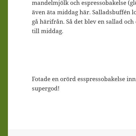
mandelmjölk och espressobakelse (glö
även äta middag här. Salladsbuffén l
gå härifrån. Så det blev en sallad o
till middag.
Fotade en orörd esspressobakelse inna
supergod!