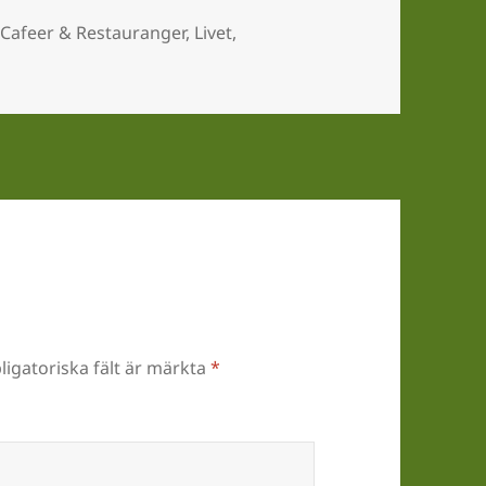
Taggar
Cafeer & Restauranger
,
Livet
,
ligatoriska fält är märkta
*