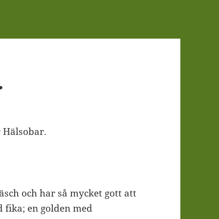
r
r Hälsobar.
äsch och har så mycket gott att
d fika; en golden med