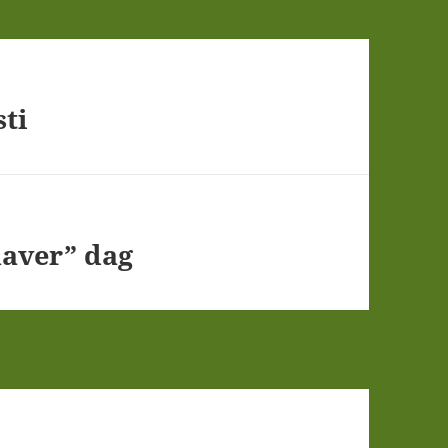
sti
aver” dag