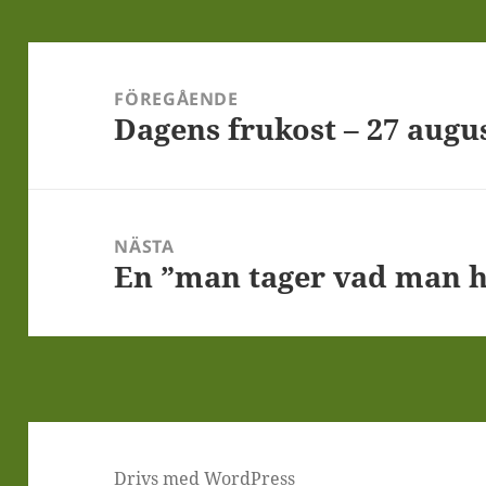
Inläggsnavigering
FÖREGÅENDE
Dagens frukost – 27 augu
Föregående
inlägg:
NÄSTA
En ”man tager vad man h
Nästa
inlägg:
Drivs med WordPress