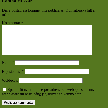
Lämna ett svar
Din e-postadress kommer inte publiceras.
Obligatoriska fält är
märkta
*
Kommentar
*
Namn
*
E-postadress
*
Webbplats
Spara mitt namn, min e-postadress och webbplats i denna
webbläsare till nästa gång jag skriver en kommentar.