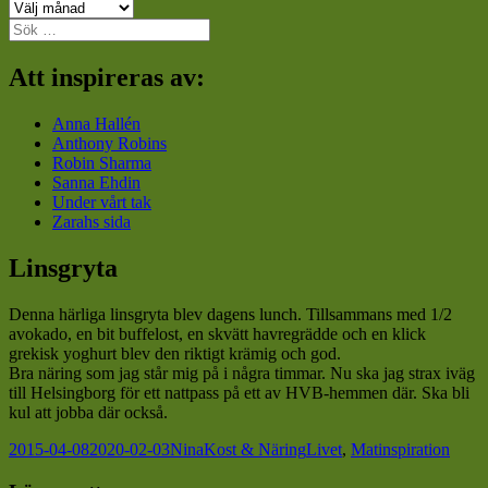
Arkiv
Sök
efter:
Att inspireras av:
Anna Hallén
Anthony Robins
Robin Sharma
Sanna Ehdin
Under vårt tak
Zarahs sida
Linsgryta
Denna härliga linsgryta blev dagens lunch. Tillsammans med 1/2
avokado, en bit buffelost, en skvätt havregrädde och en klick
grekisk yoghurt blev den riktigt krämig och god.
Bra näring som jag står mig på i några timmar. Nu ska jag strax iväg
till Helsingborg för ett nattpass på ett av HVB-hemmen där. Ska bli
kul att jobba där också.
Postat
Författare
Kategorier
Taggar
2015-04-08
2020-02-03
Nina
Kost & Näring
Livet
,
Matinspiration