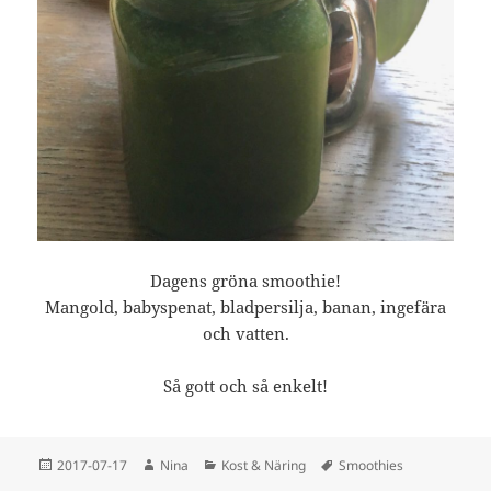
Dagens gröna smoothie!
Mangold, babyspenat, bladpersilja, banan, ingefära
och vatten.
Så gott och så enkelt!
Postat
Författare
Kategorier
Taggar
2017-07-17
Nina
Kost & Näring
Smoothies