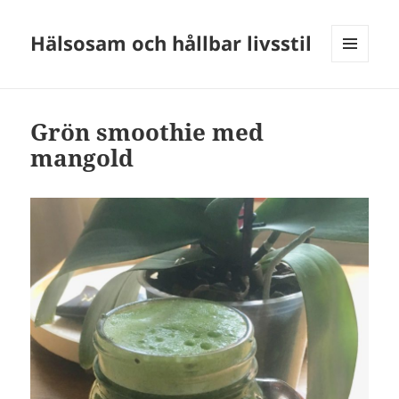
Hälsosam och hållbar livsstil
MENY
OCH
WIDGETS
Grön smoothie med
mangold