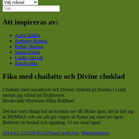
Arkiv
Sök
efter:
Att inspireras av:
Anna Hallén
Anthony Robins
Robin Sharma
Sanna Ehdin
Under vårt tak
Zarahs sida
Fika med chailatte och Divine choklad
Chailatte med soyadryck och Divine choklad på Barista i Lund
medan jag väntar på flygbussen.
#
livskvalité
#
fairtrade
#
fika
#
hållbart
Det har varit riktigt kul att komma ner till Skåne igen, det är här jag
är HEMMA och om allt går vägen så flyttar jag snart ner igen.
Behöver en bostad och uppdrag. Vi ses snart igen!
Postat
Författare
Kategorier
Taggar
2014-01-12
2020-03-02
Nina
Livet
Livet
,
Matinspiration