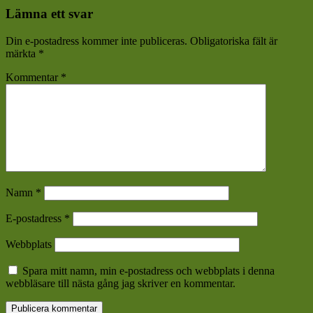
Lämna ett svar
Din e-postadress kommer inte publiceras.
Obligatoriska fält är
märkta
*
Kommentar
*
Namn
*
E-postadress
*
Webbplats
Spara mitt namn, min e-postadress och webbplats i denna
webbläsare till nästa gång jag skriver en kommentar.