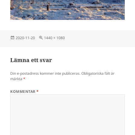
Postat
Full
2020-11-20
1440 × 1080
storlek
Lämna ett svar
Din e-postadress kommer inte publiceras.
Obligatoriska fält är
märkta
*
KOMMENTAR
*