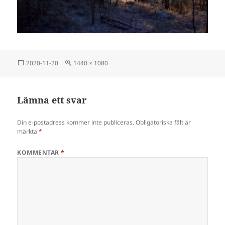
Postat
Full
2020-11-20
1440 × 1080
storlek
Lämna ett svar
Din e-postadress kommer inte publiceras.
Obligatoriska fält är
märkta
*
KOMMENTAR
*