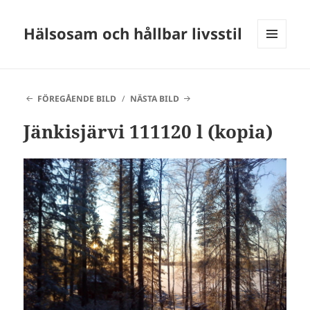
Hälsosam och hållbar livsstil
MENY
OCH
WIDGETS
FÖREGÅENDE BILD
NÄSTA BILD
Jänkisjärvi 111120 l (kopia)