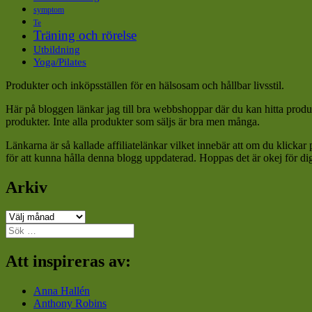
symptom
Te
Träning och rörelse
Utbildning
Yoga/Pilates
Produkter och inköpsställen för en hälsosam och hållbar livsstil.
Här på bloggen länkar jag till bra webbshoppar där du kan hitta produk
produkter. Inte alla produkter som säljs är bra men många.
Länkarna är så kallade affiliatelänkar vilket innebär att om du klickar
för att kunna hålla denna blogg uppdaterad. Hoppas det är okej för di
Arkiv
Arkiv
Sök
efter:
Att inspireras av:
Anna Hallén
Anthony Robins