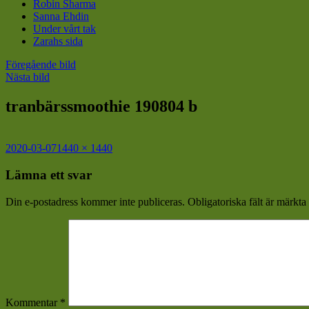
Robin Sharma
Sanna Ehdin
Under vårt tak
Zarahs sida
Föregående bild
Nästa bild
tranbärssmoothie 190804 b
Postat
Full
2020-03-07
1440 × 1440
storlek
Lämna ett svar
Din e-postadress kommer inte publiceras.
Obligatoriska fält är märkta
Kommentar
*