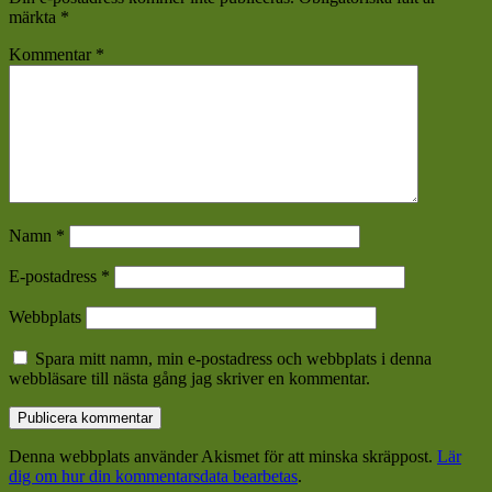
märkta
*
Kommentar
*
Namn
*
E-postadress
*
Webbplats
Spara mitt namn, min e-postadress och webbplats i denna
webbläsare till nästa gång jag skriver en kommentar.
Denna webbplats använder Akismet för att minska skräppost.
Lär
dig om hur din kommentarsdata bearbetas
.