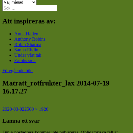
Arkiv
Sök
efter:
Att inspireras av:
Anna Hallén
Anthony Robins
Robin Sharma
Sanna Ehdin
Under vårt tak
Zarahs sida
Föregående bild
Matratt_rotfrukter_lax 2014-07-19
16.17.27
Postat
Full
2020-03-02
2560 × 1920
storlek
Lämna ett svar
Din e-postadress kommer inte publiceras.
Obligatoriska fält är