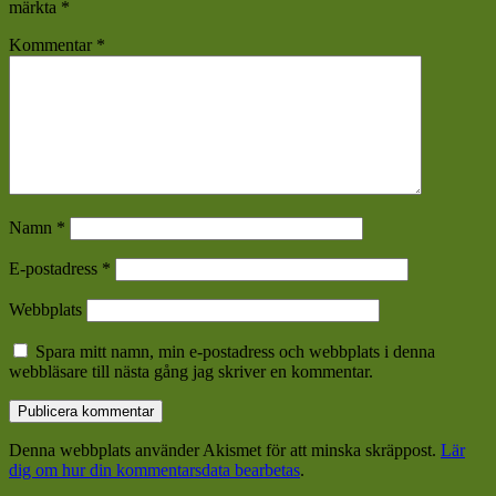
märkta
*
Kommentar
*
Namn
*
E-postadress
*
Webbplats
Spara mitt namn, min e-postadress och webbplats i denna
webbläsare till nästa gång jag skriver en kommentar.
Denna webbplats använder Akismet för att minska skräppost.
Lär
dig om hur din kommentarsdata bearbetas
.