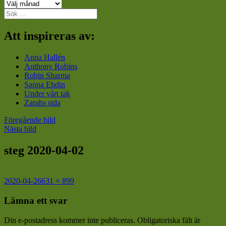
Arkiv
Sök
efter:
Att inspireras av:
Anna Hallén
Anthony Robins
Robin Sharma
Sanna Ehdin
Under vårt tak
Zarahs sida
Föregående bild
Nästa bild
steg 2020-04-02
Postat
Full
2020-04-26
631 × 899
storlek
Lämna ett svar
Din e-postadress kommer inte publiceras.
Obligatoriska fält är