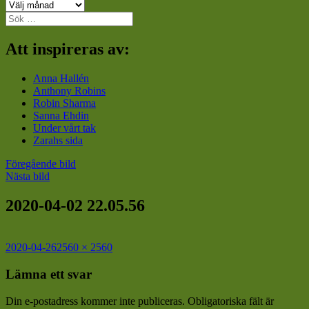
Arkiv
Sök
efter:
Att inspireras av:
Anna Hallén
Anthony Robins
Robin Sharma
Sanna Ehdin
Under vårt tak
Zarahs sida
Föregående bild
Nästa bild
2020-04-02 22.05.56
Postat
Full
2020-04-26
2560 × 2560
storlek
Lämna ett svar
Din e-postadress kommer inte publiceras.
Obligatoriska fält är