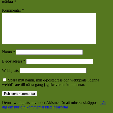
märkta
*
Kommentar
*
Namn
*
E-postadress
*
Webbplats
Spara mitt namn, min e-postadress och webbplats i denna
webbläsare till nästa gång jag skriver en kommentar.
Denna webbplats använder Akismet för att minska skräppost.
Lär
dig om hur din kommentarsdata bearbetas
.