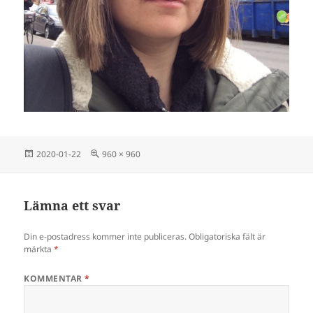
Postat
Full
2020-01-22
960 × 960
storlek
Lämna ett svar
Din e-postadress kommer inte publiceras.
Obligatoriska fält är
märkta
*
KOMMENTAR
*