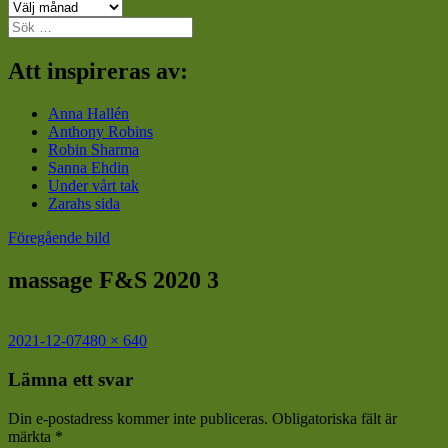
Arkiv
Sök
efter:
Att inspireras av:
Anna Hallén
Anthony Robins
Robin Sharma
Sanna Ehdin
Under vårt tak
Zarahs sida
Föregående bild
massage F&S 2020 3
Postat
Full
2021-12-07
480 × 640
storlek
Lämna ett svar
Din e-postadress kommer inte publiceras.
Obligatoriska fält är
märkta
*