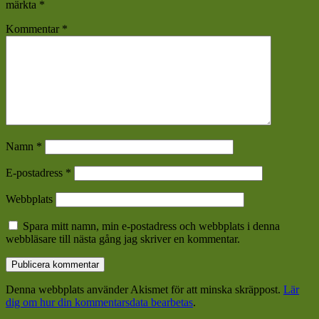
märkta
*
Kommentar
*
Namn
*
E-postadress
*
Webbplats
Spara mitt namn, min e-postadress och webbplats i denna
webbläsare till nästa gång jag skriver en kommentar.
Denna webbplats använder Akismet för att minska skräppost.
Lär
dig om hur din kommentarsdata bearbetas
.