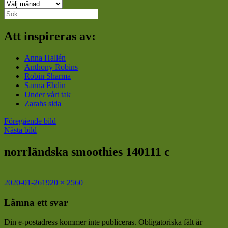
Arkiv
Sök
efter:
Att inspireras av:
Anna Hallén
Anthony Robins
Robin Sharma
Sanna Ehdin
Under vårt tak
Zarahs sida
Föregående bild
Nästa bild
norrländska smoothies 140111 c
Postat
Full
2020-01-26
1920 × 2560
storlek
Lämna ett svar
Din e-postadress kommer inte publiceras.
Obligatoriska fält är