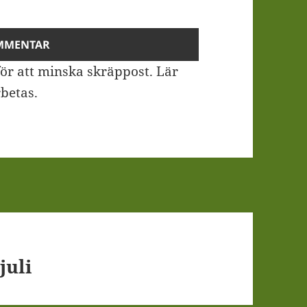
ör att minska skräppost.
Lär
betas
.
juli