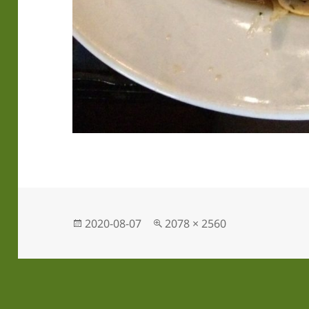
Postat
Full
2020-08-07
2078 × 2560
storlek