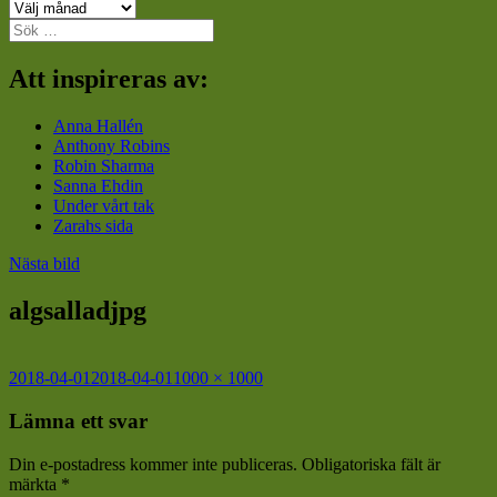
Arkiv
Sök
efter:
Att inspireras av:
Anna Hallén
Anthony Robins
Robin Sharma
Sanna Ehdin
Under vårt tak
Zarahs sida
Nästa bild
algsalladjpg
Postat
Full
2018-04-01
2018-04-01
1000 × 1000
storlek
Lämna ett svar
Din e-postadress kommer inte publiceras.
Obligatoriska fält är
märkta
*