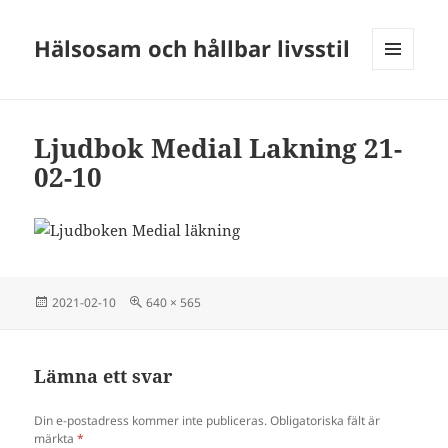
Hälsosam och hållbar livsstil
MENY
OCH
WIDGETS
Ljudbok Medial Lakning 21-
02-10
Postat
Full
2021-02-10
640 × 565
storlek
Lämna ett svar
Din e-postadress kommer inte publiceras.
Obligatoriska fält är
märkta
*