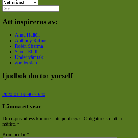
Arkiv
Sök
efter:
Att inspireras av:
Anna Hallén
Anthony Robins
Robin Sharma
Sanna Ehdin
Under vårt tak
Zarahs sida
ljudbok doctor yorself
Postat
Full
2020-01-19
640 × 640
storlek
Lämna ett svar
Din e-postadress kommer inte publiceras.
Obligatoriska fält är
märkta
*
Kommentar
*