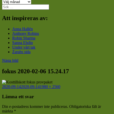
Arkiv
Sök
efter:
Att inspireras av:
Anna Hallén
Anthony Robins
Robin Sharma
Sanna Ehdin
Under vårt tak
Zarahs sida
Nästa bild
fokus 2020-02-06 15.24.17
Postat
Full
2020-09-14
2020-09-14
1980 × 2560
storlek
Lämna ett svar
Din e-postadress kommer inte publiceras.
Obligatoriska fält är
märkta
*