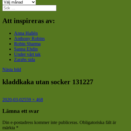
Arkiv
Sök
efter:
Att inspireras av:
Anna Hallén
Anthony Robins
Robin Sharma
Sanna Ehdin
Under vårt tak
Zarahs sida
Nästa bild
kladdkaka utan socker 131227
Postat
Full
2020-03-02
559 × 468
storlek
Lämna ett svar
Din e-postadress kommer inte publiceras.
Obligatoriska fält är
märkta
*