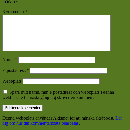
märkta
*
Kommentar
*
Namn
*
E-postadress
*
Webbplats
Spara mitt namn, min e-postadress och webbplats i denna
webbläsare till nästa gång jag skriver en kommentar.
Denna webbplats använder Akismet för att minska skräppost.
Lär
dig om hur din kommentarsdata bearbetas
.