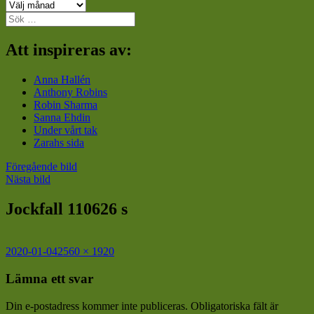
Arkiv
Sök
efter:
Att inspireras av:
Anna Hallén
Anthony Robins
Robin Sharma
Sanna Ehdin
Under vårt tak
Zarahs sida
Föregående bild
Nästa bild
Jockfall 110626 s
Postat
Full
2020-01-04
2560 × 1920
storlek
Lämna ett svar
Din e-postadress kommer inte publiceras.
Obligatoriska fält är