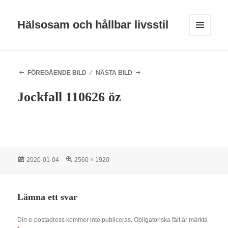
Hälsosam och hållbar livsstil
MENY
OCH
WIDGETS
FÖREGÅENDE BILD
NÄSTA BILD
Jockfall 110626 öz
Postat
Full
2020-01-04
2560 × 1920
storlek
Lämna ett svar
Din e-postadress kommer inte publiceras.
Obligatoriska fält är märkta