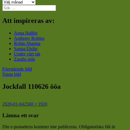
Arkiv
Sök
efter:
Att inspireras av:
Anna Hallén
Anthony Robins
Robin Sharma
Sanna Ehdin
Under vårt tak
Zarahs sida
Föregående bild
Nästa bild
Jockfall 110626 ööa
Postat
Full
2020-01-04
2560 × 1920
storlek
Lämna ett svar
Din e-postadress kommer inte publiceras.
Obligatoriska fält är