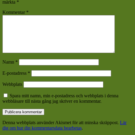
märkta
*
Kommentar
*
Namn
*
E-postadress
*
Webbplats
Spara mitt namn, min e-postadress och webbplats i denna
webbläsare till nästa gång jag skriver en kommentar.
Denna webbplats använder Akismet för att minska skräppost.
Lär
dig om hur din kommentarsdata bearbetas
.