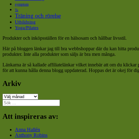
symptom
Te
Träning och rörelse
Utbildning
Yoga/Pilates
Produkter och inköpsställen för en hälsosam och hållbar livsstil.
Här på bloggen länkar jag till bra webbshoppar där du kan hitta produk
produkter. Inte alla produkter som säljs är bra men många.
Länkarna är så kallade affiliatelänkar vilket innebär att om du klickar
för att kunna hålla denna blogg uppdaterad. Hoppas det är okej för di
Arkiv
Arkiv
Sök
efter:
Att inspireras av:
Anna Hallén
Anthony Robins