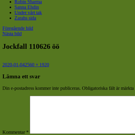
Robin Sharma
Sanna Ehdin
Under vårt tak
Zarahs sida
Föregående bild
Nästa bild
Jockfall 110626 öö
Postat
Full
2020-01-04
2560 × 1920
storlek
Lämna ett svar
Din e-postadress kommer inte publiceras.
Obligatoriska fält är märkta
Kommentar
*