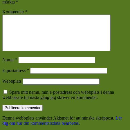
märkta
*
Kommentar
*
Namn
*
E-postadress
*
Webbplats
Spara mitt namn, min e-postadress och webbplats i denna
webbläsare till nästa gång jag skriver en kommentar.
Denna webbplats använder Akismet för att minska skräppost.
Lär
dig om hur din kommentarsdata bearbetas
.