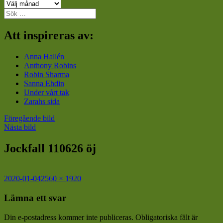
Arkiv
Sök
efter:
Att inspireras av:
Anna Hallén
Anthony Robins
Robin Sharma
Sanna Ehdin
Under vårt tak
Zarahs sida
Föregående bild
Nästa bild
Jockfall 110626 öj
Postat
Full
2020-01-04
2560 × 1920
storlek
Lämna ett svar
Din e-postadress kommer inte publiceras.
Obligatoriska fält är