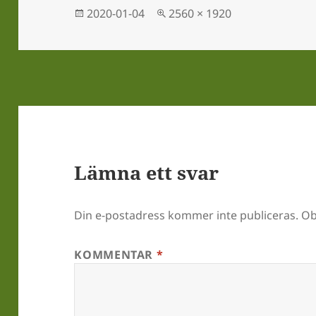
Postat
Full
2020-01-04
2560 × 1920
storlek
Lämna ett svar
Din e-postadress kommer inte publiceras.
Ob
KOMMENTAR
*