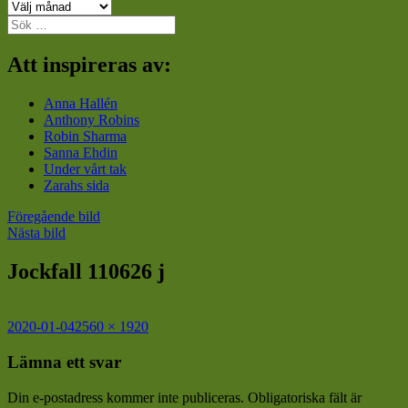
Arkiv
Sök
efter:
Att inspireras av:
Anna Hallén
Anthony Robins
Robin Sharma
Sanna Ehdin
Under vårt tak
Zarahs sida
Föregående bild
Nästa bild
Jockfall 110626 j
Postat
Full
2020-01-04
2560 × 1920
storlek
Lämna ett svar
Din e-postadress kommer inte publiceras.
Obligatoriska fält är