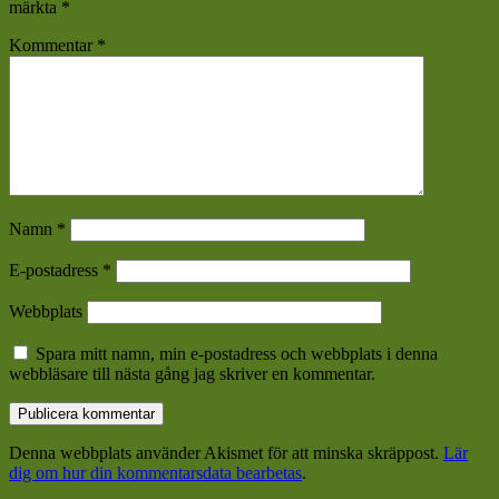
märkta
*
Kommentar
*
Namn
*
E-postadress
*
Webbplats
Spara mitt namn, min e-postadress och webbplats i denna
webbläsare till nästa gång jag skriver en kommentar.
Denna webbplats använder Akismet för att minska skräppost.
Lär
dig om hur din kommentarsdata bearbetas
.