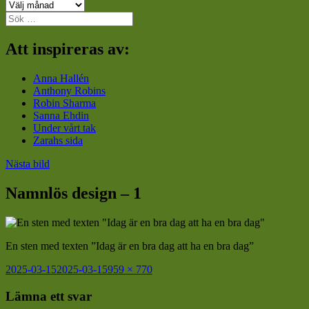
Arkiv
Sök
efter:
Att inspireras av:
Anna Hallén
Anthony Robins
Robin Sharma
Sanna Ehdin
Under vårt tak
Zarahs sida
Nästa bild
Namnlös design – 1
En sten med texten ”Idag är en bra dag att ha en bra dag”
Postat
Full
2025-03-15
2025-03-15
959 × 770
storlek
Lämna ett svar