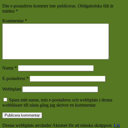
Din e-postadress kommer inte publiceras.
Obligatoriska fält är
märkta
*
Kommentar
*
Namn
*
E-postadress
*
Webbplats
Spara mitt namn, min e-postadress och webbplats i denna
webbläsare till nästa gång jag skriver en kommentar.
Denna webbplats använder Akismet för att minska skräppost.
Lär