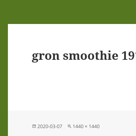
gron smoothie 19
Postat
Full
2020-03-07
1440 × 1440
storlek