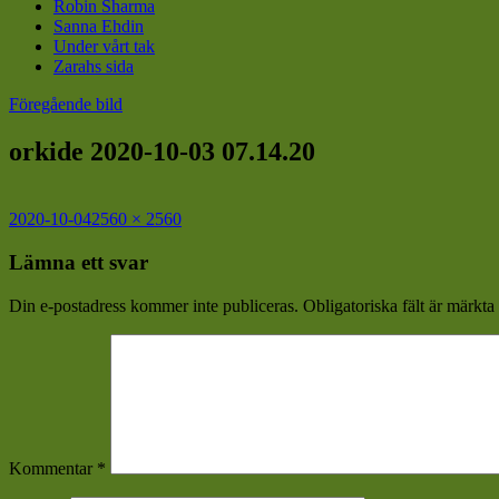
Robin Sharma
Sanna Ehdin
Under vårt tak
Zarahs sida
Föregående bild
orkide 2020-10-03 07.14.20
Postat
Full
2020-10-04
2560 × 2560
storlek
Lämna ett svar
Din e-postadress kommer inte publiceras.
Obligatoriska fält är märkta
Kommentar
*