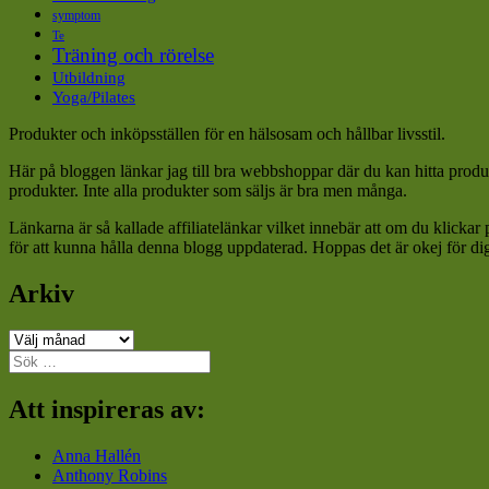
symptom
Te
Träning och rörelse
Utbildning
Yoga/Pilates
Produkter och inköpsställen för en hälsosam och hållbar livsstil.
Här på bloggen länkar jag till bra webbshoppar där du kan hitta produk
produkter. Inte alla produkter som säljs är bra men många.
Länkarna är så kallade affiliatelänkar vilket innebär att om du klickar
för att kunna hålla denna blogg uppdaterad. Hoppas det är okej för di
Arkiv
Arkiv
Sök
efter:
Att inspireras av:
Anna Hallén
Anthony Robins