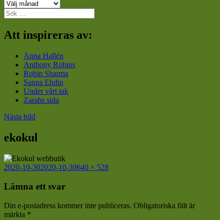
Arkiv
Sök
efter:
Att inspireras av:
Anna Hallén
Anthony Robins
Robin Sharma
Sanna Ehdin
Under vårt tak
Zarahs sida
Nästa bild
ekokul
Postat
Full
2020-10-30
2020-10-30
640 × 528
storlek
Lämna ett svar
Din e-postadress kommer inte publiceras.
Obligatoriska fält är
märkta
*